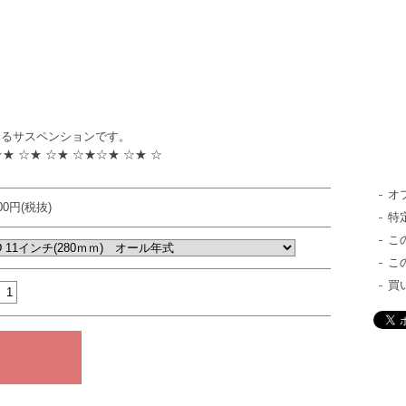
けるサスペンションです。
☆★ ☆★ ☆★ ☆★☆★ ☆★ ☆
オ
000円(税抜)
特
こ
こ
買