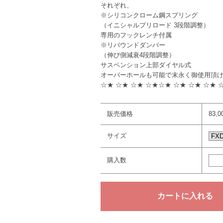
それぞれ、
※シリコンクローム鋼スプリング
（イニシャルプリロード 3段階調整）
専用のフックレンチ付属
※リバウンドダンパー
（伸び側減衰4段階調整）
サスペンション上部ダイヤル式
オーバーホールも可能で末永く御使用頂
☆★ ☆★ ☆★ ☆★☆★ ☆★ ☆★ ☆★ 
販売価格
83,
サイズ
購入数