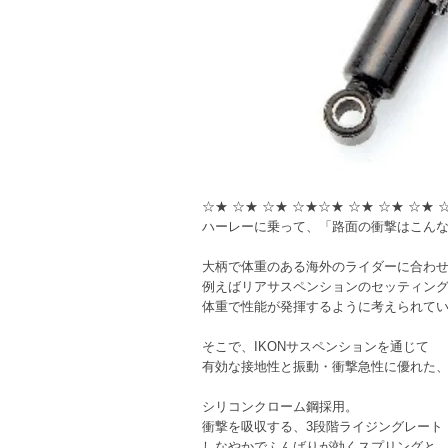
☆★ ☆★ ☆★ ☆★☆★ ☆★ ☆★ ☆★ 
ハーレーに乗って、「路面の衝撃はこん
大柄で体重のある海外のライダーに合わ
例えばリアサスペンションのセッティン
体重で性能が発揮するように考えられて
そこで、IKONサスペンションを通じて
有効な接地性と振動・衝撃急性に優れた
シリコンクローム鋼採用。
衝撃を吸収する、3段階ライジングレート
しなやかでふんばりが効くスプリングと