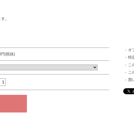
ます。
オ
00円(税抜)
特
こ
こ
買