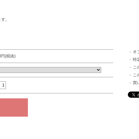
ます。
オ
00円(税抜)
特
こ
こ
買